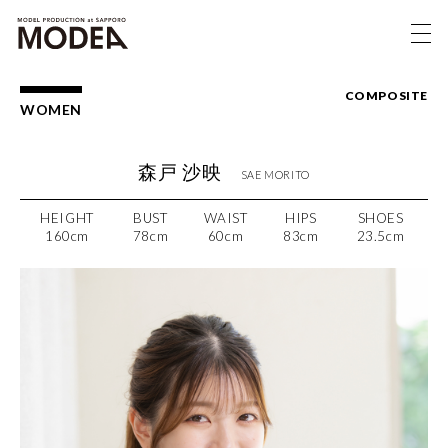
COMPOSITE
WOMEN
森戸 沙映
SAE MORITO
HEIGHT
BUST
WAIST
HIPS
SHOES
160cm
78cm
60cm
83cm
23.5cm