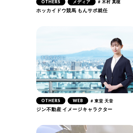
OTHERS
メディア
# 木村 真穂
ホッカイドウ競馬 もんサポ就任
OTHERS
WEB
# 東堂 天音
ジン不動産 イメージキャラクター