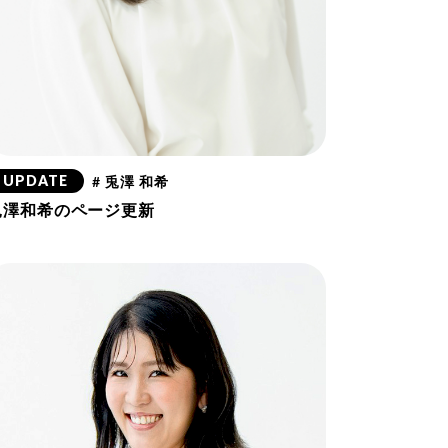
UPDATE
# 兎澤 和希
兎澤和希のページ更新