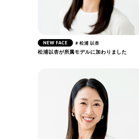
NEW FACE
# 松浦 以杏
松浦以杏が所属モデルに加わりました