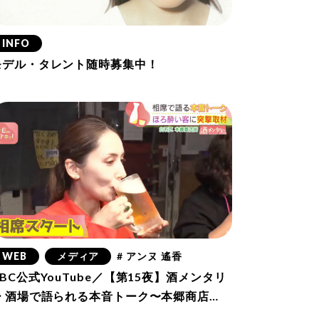
INFO
モデル・タレント随時募集中！
WEB
メディア
# アンヌ 遙香
BC公式YouTube／【第15夜】酒メンタリ
ー 酒場で語られる本音トーク〜本郷商店
街〜