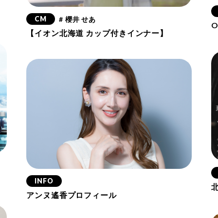
CM
# 櫻井 せあ
O
【イオン北海道 カップ付きインナー】
INFO
アンヌ遙香プロフィール