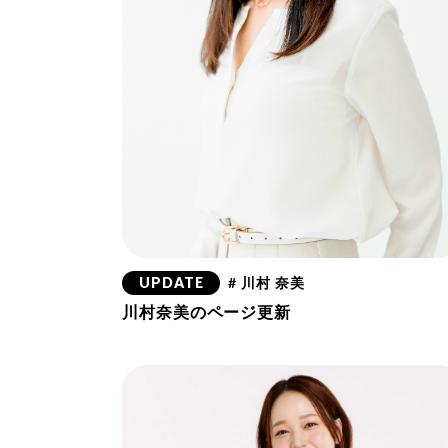
UPDATE
# 川村 奈美
川村奈美のページ更新