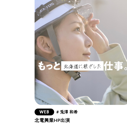
WEB
# 兎澤 和希
北電興業HP出演