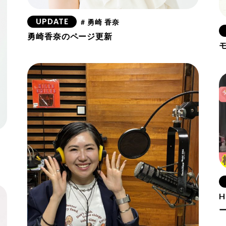
UPDATE
# 勇崎 香奈
勇崎香奈のページ更新
H