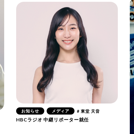
お知らせ
メディア
# 東堂 天音
HBCラジオ 中継リポーター就任