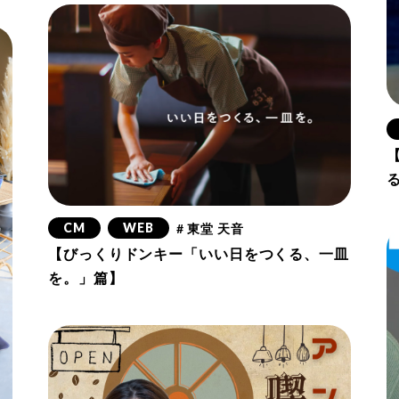
CM
WEB
# 東堂 天音
【びっくりドンキー「いい日をつくる、一皿
を。」篇】