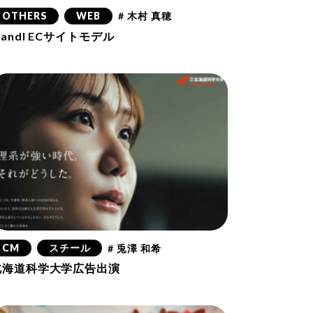
OTHERS
WEB
# 木村 真穂
andI ECサイトモデル
CM
スチール
# 兎澤 和希
北海道科学大学広告出演