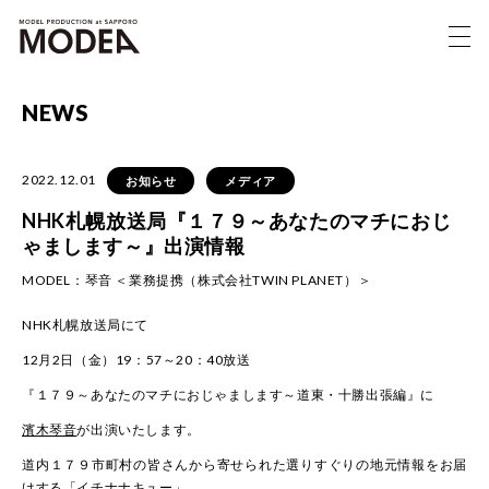
NEWS
2022.12.01
お知らせ
メディア
NHK札幌放送局『１７９～あなたのマチにおじ
ゃまします～』出演情報
MODEL：
琴音 ＜業務提携（株式会社TWIN PLANET）＞
NHK札幌放送局にて
12月2日（金）19：57～20：40放送
『１７９～あなたのマチにおじゃまします～道東・十勝出張編』に
濱木琴音
が出演いたします。
道内１７９市町村の皆さんから寄せられた選りすぐりの地元情報をお届
けする「イチナナキュー」。