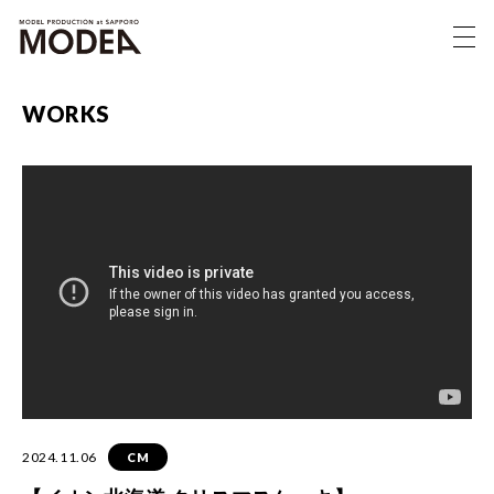
WORKS
2024.11.06
CM