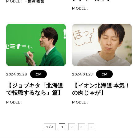
MODEL：
・熊澤 雄也
MODEL：
2024.05.28
2024.01.23
CM
CM
【ジョブキタ「北海道
【イオン北海道 本気！
で転職するなら」篇】
の肉じゃが】
MODEL：
MODEL：
1 / 3
1
2
3
»