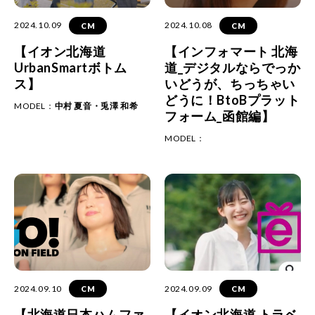
2024.10.09
2024.10.08
CM
CM
【イオン北海道
【インフォマート 北海
UrbanSmartボトム
道_デジタルならでっか
ス】
いどうが、ちっちゃい
どうに！BtoBプラット
MODEL：
中村 夏音
・兎澤 和希
フォーム_函館編】
MODEL：
2024.09.10
2024.09.09
CM
CM
【北海道日本ハムファ
【イオン北海道 トラベ