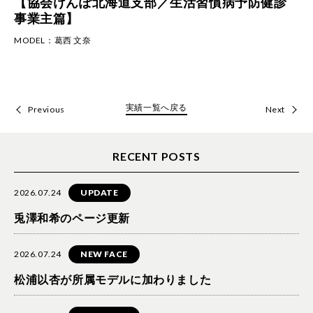
【協会けんぽ北海道支部／生活習慣病予防健診
事業主篇】
MODEL：
葛西 文奈
実績一覧へ戻る
Previous
Next
RECENT POSTS
2026.07.24
UPDATE
兎澤和希のページ更新
2026.07.24
NEW FACE
松浦以杏が所属モデルに加わりました