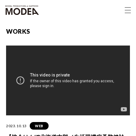
WORKS
2023.10.13
WEB