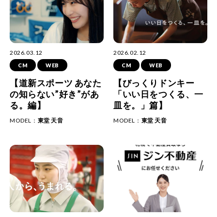
2026.03.12
2026.02.12
CM
WEB
CM
WEB
【道新スポーツ あなた
【びっくりドンキー
の知らない”好き”があ
「いい日をつくる、一
る。編】
皿を。」篇】
MODEL：
東堂 天音
MODEL：
東堂 天音