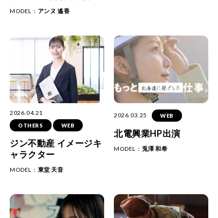
MODEL：
アンヌ 遙香
2026.04.21
2026.03.25
WEB
OTHERS
WEB
北電興業HP出演
ジン不動産 イメージキ
MODEL：
兎澤 和希
ャラクター
MODEL：
東堂 天音