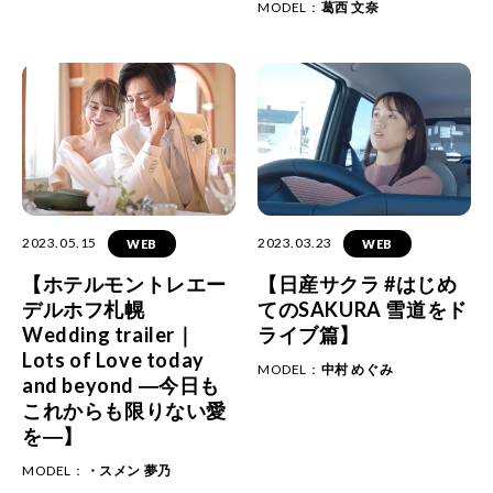
MODEL：
葛西 文奈
2023.05.15
2023.03.23
WEB
WEB
【ホテルモントレエー
【日産サクラ #はじめ
デルホフ札幌
てのSAKURA 雪道をド
Wedding trailer｜
ライブ篇】
Lots of Love today
MODEL：
中村 めぐみ
and beyond ―今日も
これからも限りない愛
を―】
MODEL：
・スメン 夢乃