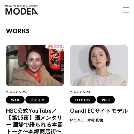
WORKS
2026.06.25
2026.06.23
WEB
メディア
OTHERS
WEB
HBC公式YouTube／
OandI ECサイトモデル
【第15夜】酒メンタリ
MODEL：
木村 真穂
ー 酒場で語られる本音
トーク〜本郷商店街〜