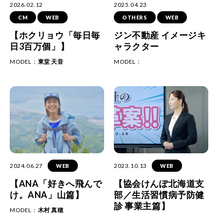
2026.02.12
2025.04.23
CM
WEB
OTHERS
WEB
【ホクリョウ「毎日毎
ジン不動産 イメージキ
日3百万個」】
ャラクター
MODEL：
東堂 天音
MODEL：
2024.06.27
2023.10.13
WEB
WEB
【ANA「好きへ飛んで
【協会けんぽ北海道支
け。ANA」山篇】
部／生活習慣病予防健
診 事業主篇】
MODEL：
木村 真穂