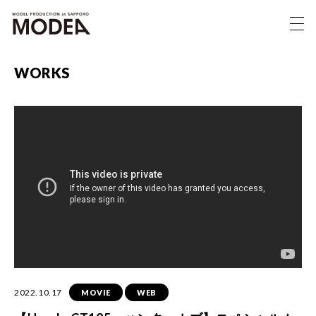
WORKS
2022.10.17
MOVIE
WEB